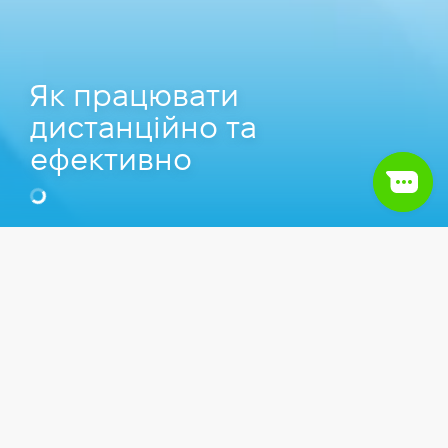
Як працювати
дистанційно та
ефективно
Зміст
1.
Где работать удаленно?
Статті
IT сфера
Soft skills
2.
Як залишатися зосередженими, працюючи з
дому
Під час війни дистанційна робота стала
порятунком для мільйонів українців та українок.
Хтось зберіг свою роботу, хтось знайшов нову,