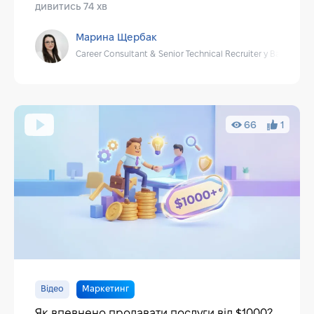
дивитись 74 хв
Марина Щербак
Career Consultant & Senior Technical Recruiter у Baza IT
66
1
Відео
Маркетинг
Як впевнено продавати послуги від $1000?