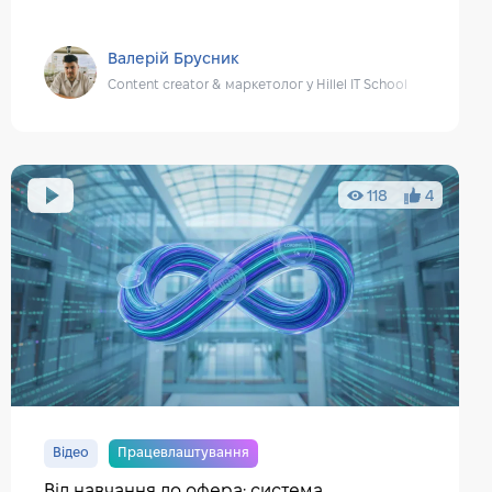
Валерій Брусник
Content creator & маркетолог у Hillel IT School
118
4
Відео
Працевлаштування
Від навчання до офера: система