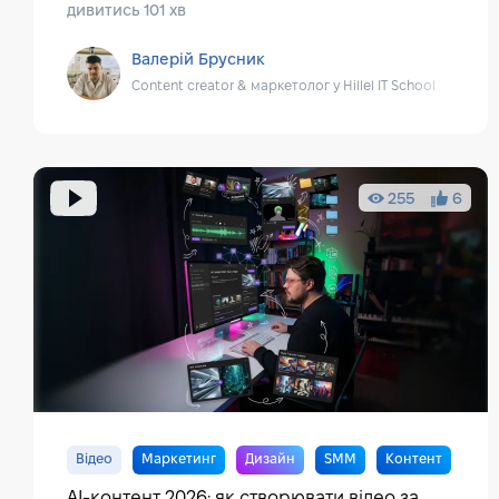
дивитись 101 хв
Валерій Брусник
Content creator & маркетолог у Hillel IT School
255
6
Відео
Маркетинг
Дизайн
SMM
Контент
AI-контент 2026: як створювати відео за