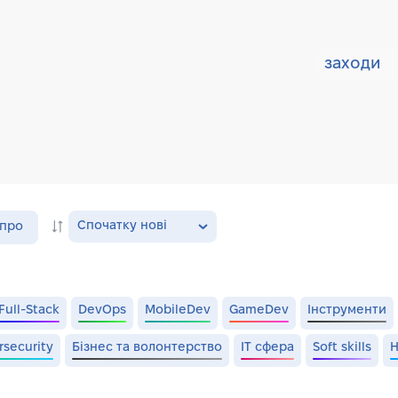
заходи
Спочатку нові
іпро
Full-Stack
DevOps
MobileDev
GameDev
Інструменти
rsecurity
Бізнес та волонтерство
IT сфера
Soft skills
H