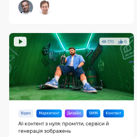
170
6
Відео
Маркетинг
Дизайн
SMM
Контент
AI-контент з нуля: промпти, сервіси й
генерація зображень