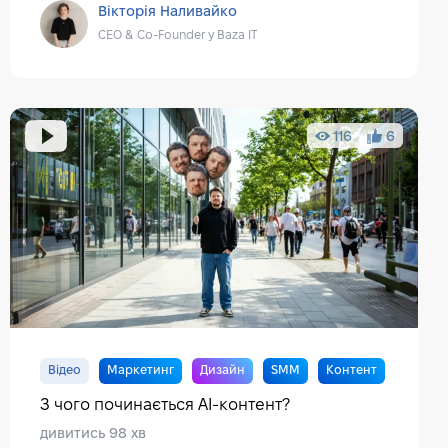
Вікторія Наливайко
CEO & Co-Founder у Baza IT
116
6
Відео
Маркетинг
Дизайн
SMM
Контент
З чого починається AI-контент?
дивитись 98 хв