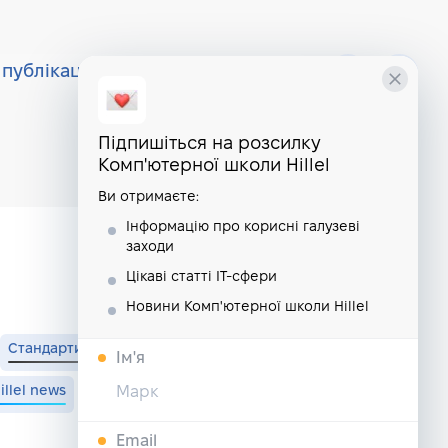
публікації
курси
школа
Підпишіться на розсилку
Комп'ютерної школи Hillel
Ви отримаєте:
Інформацію про корисні галузеві
заходи
Цікаві статті IT-сфери
Новини Комп'ютерної школи Hillel
Стандарти
DataScience
Тестування
Дизайн
Iм'я
illel news
IT для дітей
Англійська мова
AI
Email