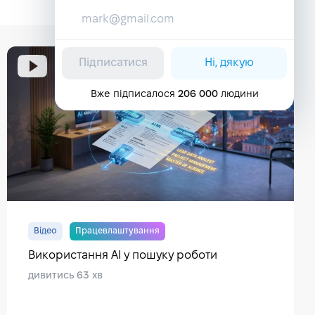
Підписатися
Ні, дякую
84
9
Вже підписалося
206 000
людини
Відео
Працевлаштування
Використання AI у пошуку роботи
дивитись 63 хв