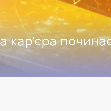
а кар’єра починає
рбак
ant & Senior Technical Recruiter у Baza IT
ня