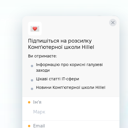
публікації
курси
школа
Підпишіться на розсилку
Комп'ютерної школи Hillel
Ви отримаєте:
Інформацію про корисні галузеві
заходи
Цікаві статті IT-сфери
Новини Комп'ютерної школи Hillel
Iм'я
Email