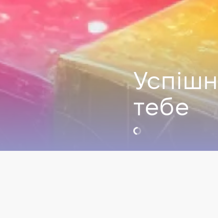
Успішн
тебе
Марина Ще
Career Consult
Відео
Працевлаштуван