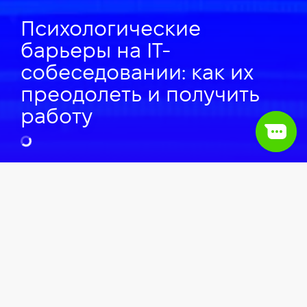
Психологические
барьеры на IT-
собеседовании: как их
преодолеть и получить
работу
Артём Никитюк
Talent Acquisition Lead в Deloitte,
Преподаватель Компьютерной школы Hillel.
Видео
IT сфера
Soft skills
Трудоустройство