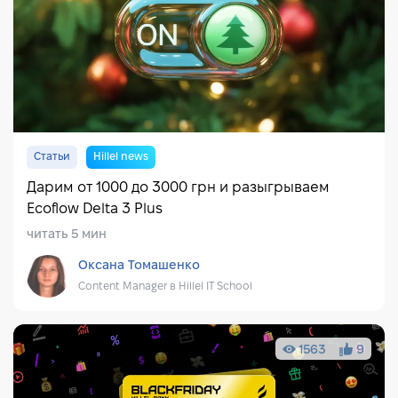
Статьи
Hillel news
Дарим от 1000 до 3000 грн и разыгрываем
Ecoflow Delta 3 Plus
читать 5 мин
Оксана Томашенко
Content Manager в Hillel IT School
1563
9