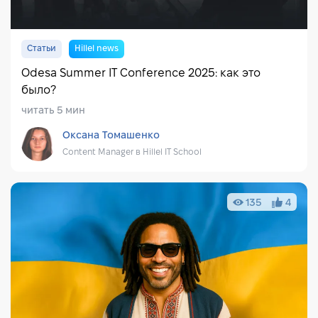
Статьи
Hillel news
​​Odesa Summer IT Conference 2025: как это
было?
читать 5 мин
Оксана Томашенко
Content Manager в Hillel IT School
135
4