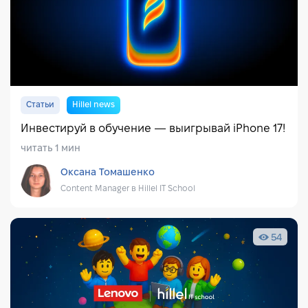
Статьи
Hillel news
Инвестируй в обучение — выигрывай iPhone 17!
читать 1 мин
Оксана Томашенко
Content Manager в Hillel IT School
54