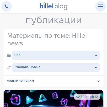
публикации
Материалы по теме: Hillel
news
Все
Сначала новые
ФИЛЬТР ПО-ТЕМАМ
Все
Трудоустройство
Front-end
Back-end
599
12
Full-Stack
DevOps
MobileDev
GameDev