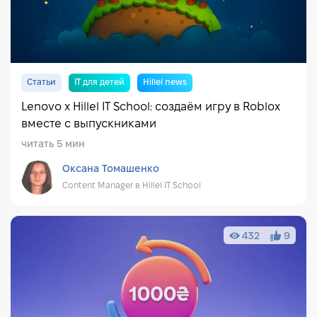
Статьи
IT для детей
Hillel news
Lenovo x Hillel IT School: создаём игру в Roblox
вместе с выпускниками
читать 5 мин
Оксана Томашенко
Content Manager в Hillel IT School
432
9