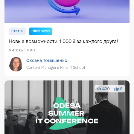
Статьи
Hillel news
Новые возможности: 1 000 ₴ за каждого друга!
читать 1 мин
Оксана Томашенко
Content Manager в Hillel IT School
420
8