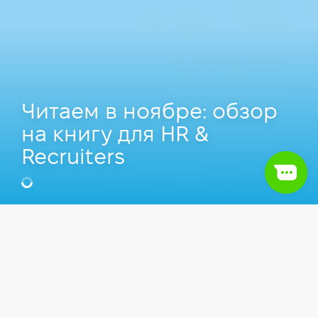
Читаем в ноябре: обзор
на книгу для HR &
Recruiters
Юлия Пастиль
HRBP в Stellantis, Преподаватель
Компьютерной школы Hillel.
Оглавление