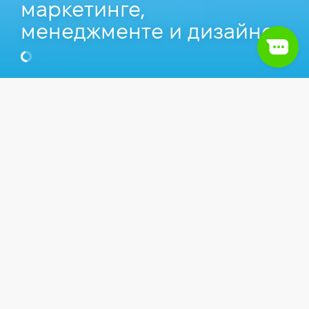
маркетинге,
менеджменте и дизайне
Оксана Томашенко
Content Manager в Hillel IT School
Статьи
IT сфера
Есть действенный рецепт от осенней хандры —
чтение.
Это отличный инструмент для
lifelong
learning
и успокоения нервной системы.
Каждый месяц в традиционной
книжной рубрике
делимся читательскими
советами и впечатлениями наших коллег.