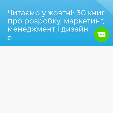
Читаємо у жовтні: 30 книг
про розробку, маркетинг,
менеджмент і дизайн
Оксана Томашенко
Content Manager у Hillel IT School
Статті
IT сфера
Маємо дієвий рецепт від робочих жахіть та
осінньої хандри — читання.
Це чудовий
інструмент для
lifelong learning
і заспокоєння