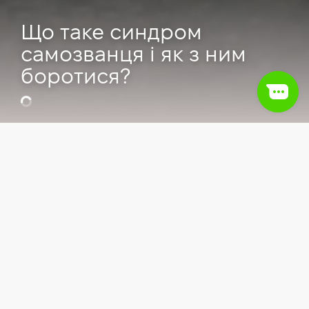
Що таке синдром
самозванця і як з ним
боротися?
Відео
HR & рекрутинг
Soft skills