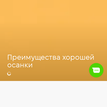
Преимущества хорошей
осанки
Видео
IT сфера