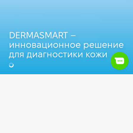
DERMASMART –
инновационное решение
для диагностики кожи
Оксана Томашенко
Content Manager в Hillel IT School
Оглавление
1.
DERMASMART