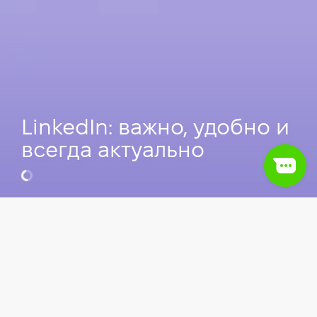
LinkedIn: важно, удобно и
всегда актуально
Юлия Пастиль
HRBP в Stellantis, Преподаватель
Компьютерной школы Hillel.
Оглавление