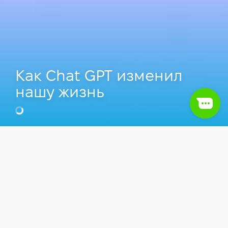
Как Chat GPT изменил
нашу жизнь
Владимир Шайтан
Senior Full Stack Developer в UKEESS
Software House, Преподаватель
Компьютерной школы Hillel.
Алина Мица
Front End Developer