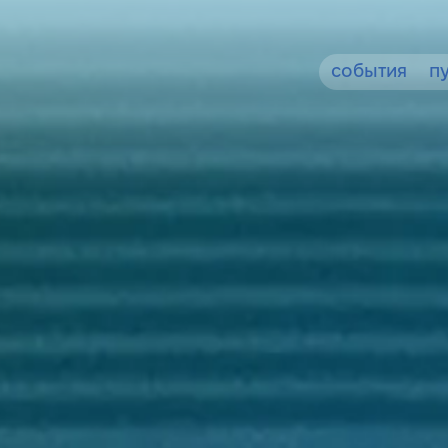
события
п