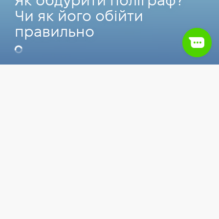
Як обдурити поліграф?
Чи як його обійти
правильно
Оксана Томашенко
Content Manager у Hillel IT School
Зміст
1.
Вступ
Статті
Працевлаштування
Cybersecurity
2.
5 порад
3.
Висновок
Поліграф у вакансії — один із тих пунктів, які
здатні зіпсувати настрій ще до першого дзвінка
з рекрутером. Для багатьох це може прозвучати