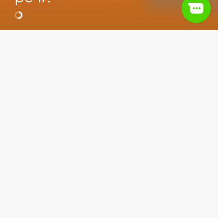
Відео
Маркетинг
Бізнес та волонтерство
Сьогодні деякі компанії наполегливо працюють
над тим, щоб споживачі не ремонтували вироби