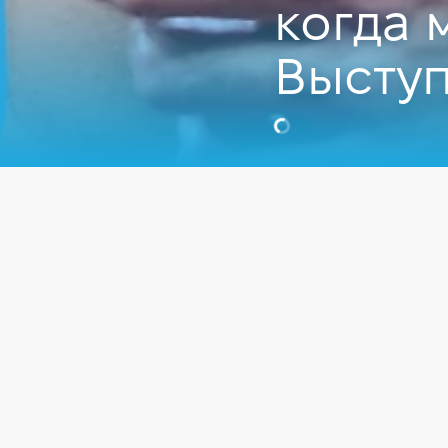
когда 
Высту
Видео
IT сфера