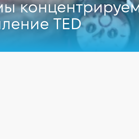
мы концентрируем
пление TED