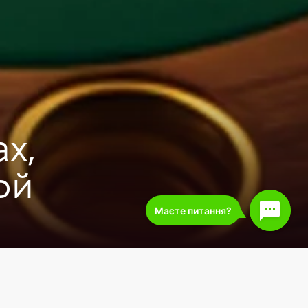
х,
ой