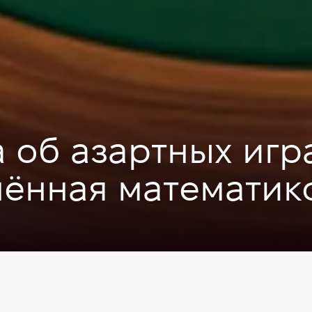
 об азартных игра
нённая математик