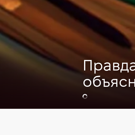
Правда
объяс
Видео
Soft skills