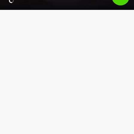
Ольга Дивущак
Co-Founder в Paint Digital, Преподаватель
Компьютерной школы Hillel.
Видео
Маркетинг
SMM