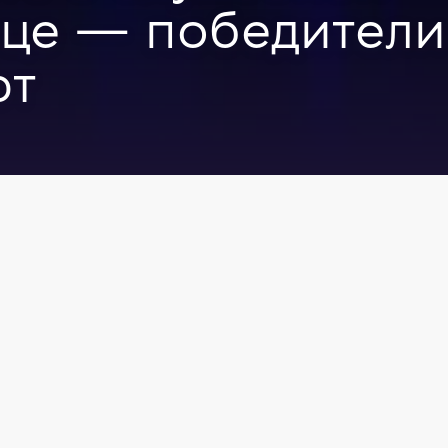
ице — победители
ют
удоустройство