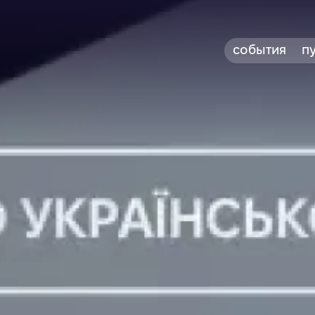
события
п