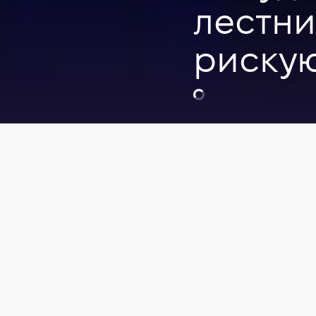
лестн
риску
Видео
Soft skills
Тр