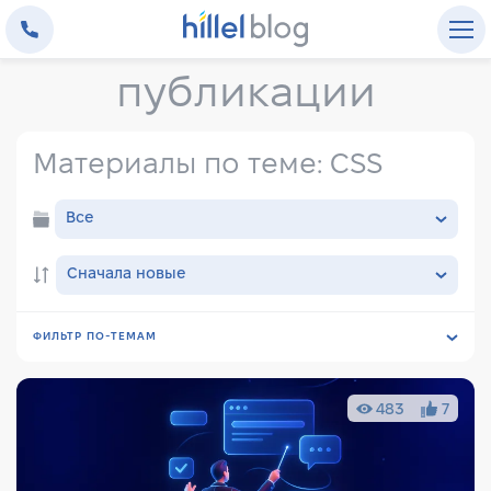
публикации
Материалы по теме: CSS
Все
Сначала новые
ФИЛЬТР ПО-ТЕМАМ
Все
Трудоустройство
Front-end
Back-end
483
7
Full-Stack
DevOps
MobileDev
GameDev
Инструменты
Стандарты
DataScience