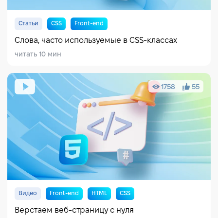
Статьи
CSS
Front-end
Слова, часто используемые в CSS-классах
читать 10 мин
1758
55
Видео
Front-end
HTML
CSS
Верстаем веб-страницу с нуля