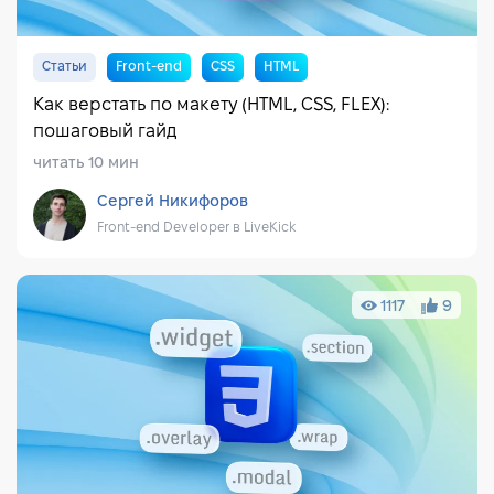
Статьи
Front-end
CSS
HTML
Как верстать по макету (HTML, CSS, FLEX):
пошаговый гайд
читать 10 мин
Сергей Никифоров
Front-end Developer в LiveKick
1117
9