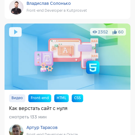
Владислав Солонько
Front-end Developer в Kultprosvet
2352
60
Видео
Front-end
HTML
CSS
Как верстать сайт с нуля
смотреть 133 мин
Артур Тарасов
Front-end Developer в Oracle