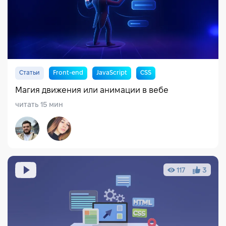
Тестирование
Дизайн
Маркетинг
Менеджмент
HR & рекрутинг
Cybersecurity
Бизнес и волонтёрство
IT сфера
Soft skills
Статьи
Front-end
JavaScript
CSS
Hillel news
IT для детей
Английский язык
AI
Магия движения или анимации в вебе
читать 15 мин
HTML
CSS
JavaScript
TypeScript
Angular
React
Vue.j
117
3