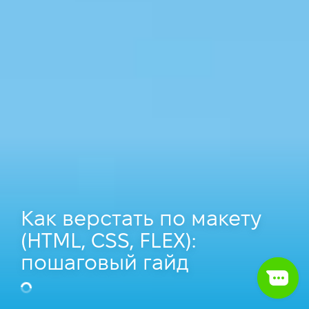
Как верстать по макету
(HTML, CSS, FLEX):
пошаговый гайд