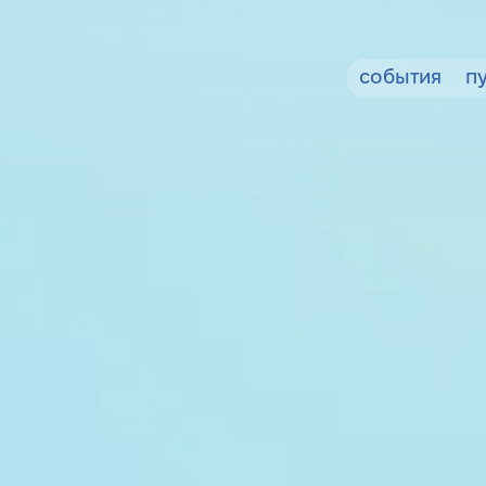
события
п