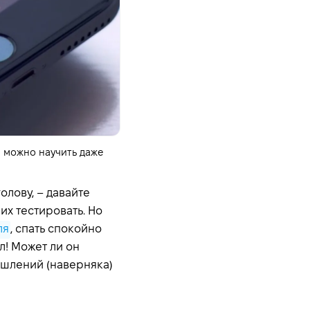
я можно научить даже
лову, – давайте
их тестировать. Но
ля
, спать спокойно
рл! Может ли он
ышлений (наверняка)