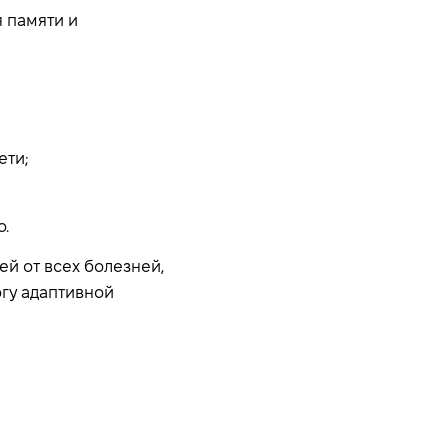
я памяти и
ети;
о.
й от всех болезней,
огу адаптивной