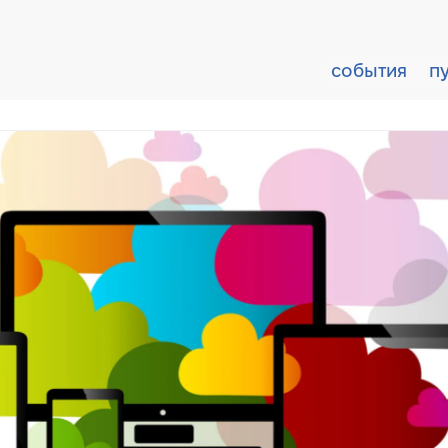
события
п