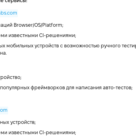
ые сервисы:
abs.com
аций Browser/OS/Platform;
еми известными CI-решениями;
ых мобильных устройств с возможностью ручного тести
на.
тройство;
популярных фреймворков для написания авто-тестов;
com
ных устройств;
еми известными CI-решениями;