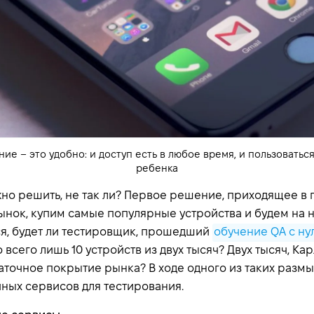
е – это удобно: и доступ есть в любое время, и пользоватьс
ребенка
о решить, не так ли? Первое решение, приходящее в го
нок, купим самые популярные устройства и будем на н
ся, будет ли тестировщик, прошедший
обучение QA с ну
го всего лишь 10 устройств из двух тысяч? Двух тысяч, Ка
таточное покрытие рынка? В ходе одного из таких разм
чных сервисов для тестирования.