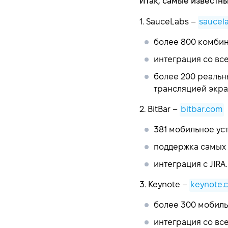
Итак, самые известн
1. SauceLabs –
saucel
более 800 комбин
интеграция со вс
более 200 реальн
трансляцией экра
2. BitBar –
bitbar.com
381 мобильное ус
поддержка самых 
интеграция с JIRA.
3. Keynote –
keynote.
более 300 мобиль
интеграция со вс