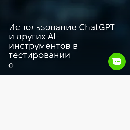
Использование ChatGPT
и других AI-
инструментов в
тестировании
Галина Чернодуб
QA Lead в Flawless, Преподаватель
Компьютерной школы Hillel.
Видео
Тестирование