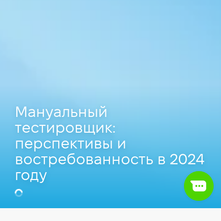
Мануальный
тестировщик:
перспективы и
востребованность в 2024
году