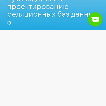
проектированию
реляционных баз данных
Оглавление
1.
Связь один-ко-многим
Статьи
Инструменты
2.
Связь многие-ко-многим
3.
Связь один-к-одному
Связь один-ко-многим
Пример связи один-ко-многим — это связь,
которая существует между матерью и ее
детьми. Мать может иметь множество детей, но
каждый ребенок может иметь только одну мать.