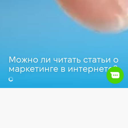
Можно ли читать статьи о
маркетинге в интернете?
Елена Рак
Head of Digital Marketing в Muraha,
Преподаватель Компьютерной школы Hillel.