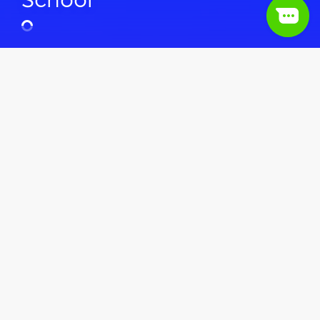
School
Оксана Томашенко
Content Manager в Hillel IT School
Оглавление
1.
Награды Hillel IT School
Статьи
Hillel news
2.
Достижения в цифрах
В 2025 году выбор учебного заведения для
старта в IT — это не просто о курсах. Это о
стратегическом решении, влияющем на
будущую карьеру. Поэтому важно учиться там,
где знают, как работает индустрия. И где не