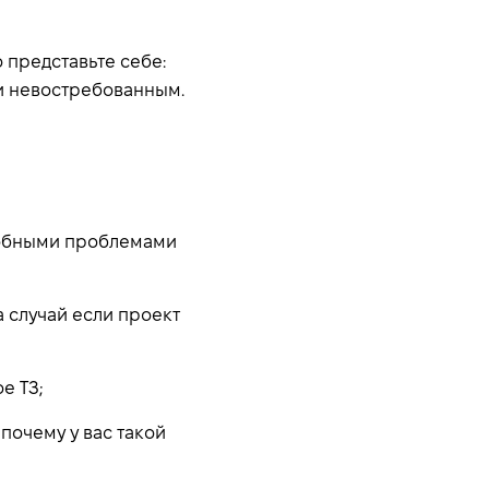
 представьте себе:
 и невостребованным.
одобными проблемами
а случай если проект
е ТЗ;
почему у вас такой