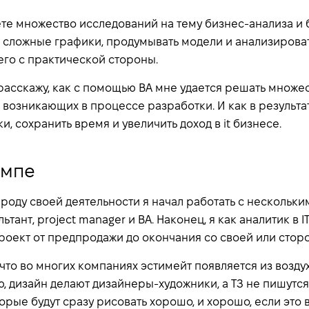
ете множество исследований на тему бизнес-анализа и 
ь сложные графики, продумывать модели и анализироват
его с практической стороны.
расскажу, как с помощью BA мне удается решать множе
 возникающих в процессе разработки. И как в результа
, сохранить время и увеличить доход в it бизнесе.
емпе
о роду своей деятельности я начал работать с несколь
тант, project manager и BA. Наконец, я как аналитик в I
проект от предпродажи до окончания со своей или стор
, что во многих компаниях эстимейт появляется из возд
ю, дизайн делают дизайнеры-художники, а ТЗ не пишутс
орые будут сразу рисовать хорошо, и хорошо, если это в