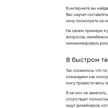
В интернете вы найд
Вас научат составлят
хочу посмотреть на н
На своем примере я 
вопросов, неизбежно
минимизировать риски
В быстром т
Так сложилось, что п
командами как консуль
могу провести весь 
Я не мог не заметить
отсутствует полность
ищут дизайнеров, кот