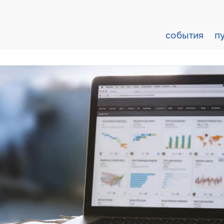
события
п