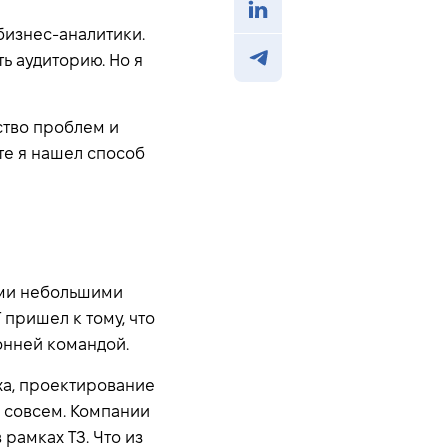
бизнес-аналитики.
ь аудиторию. Но я
ство проблем и
те я нашел способ
кими небольшими
Т пришел к тому, что
онней командой.
уха, проектирование
я совсем. Компании
 рамках ТЗ. Что из