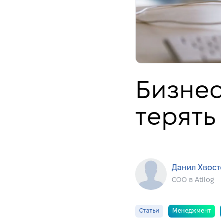
Бизнес
терять
Данил Хвос
COO в Atilog
Статьи
Менеджмент