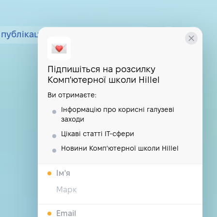
публікації
курси
школа
Підпишіться на розсилку
Комп'ютерної школи Hillel
Ви отримаєте:
Інформацію про корисні галузеві
заходи
Цікаві статті IT-сфери
Новини Комп'ютерної школи Hillel
Iм'я
Email