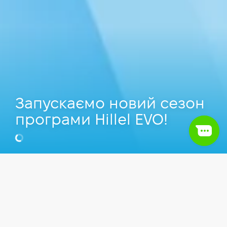
Запускаємо новий сезон
програми Hillel EVO!
Зміст
1.
Правила участі в програмі Hillel Evo
Статті
Hillel news
2.
Реєстрація в програмі Hillel Evo для тих, у