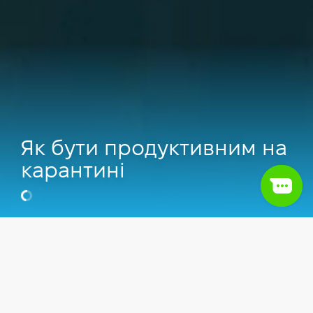
Як бути продуктивним на
карантині
Ігор Солодов
Коуч у Solodov.team