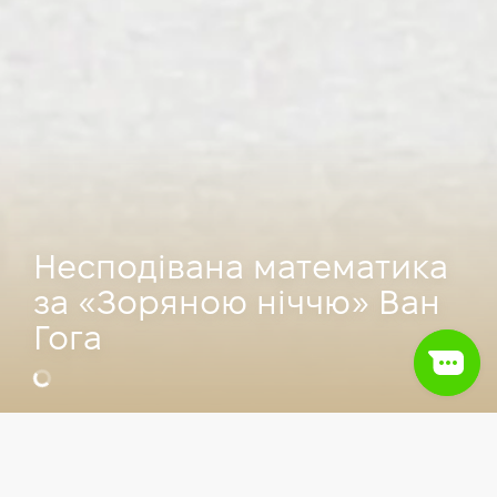
Несподівана математика
за «Зоряною ніччю» Ван
Гога
Відео
IT сфера