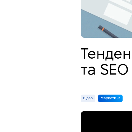
Тенден
та SEO
Відео
Маркетинг