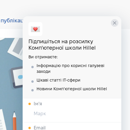
публікації
курси
школа
Підпишіться на розсилку
Комп'ютерної школи Hillel
Ви отримаєте:
Інформацію про корисні галузеві
заходи
Цікаві статті IT-сфери
Новини Комп'ютерної школи Hillel
Iм'я
Email