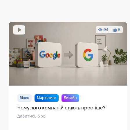
94
5
Відео
Маркетинг
Дизайн
Чому лого компаній стають простіше?
дивитись 3 хв