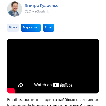
Дмитро Кудренко
CEO у eSputnik
Відео
Маркетинг
Email
Email-маркетинг — один з найбільш ефективних