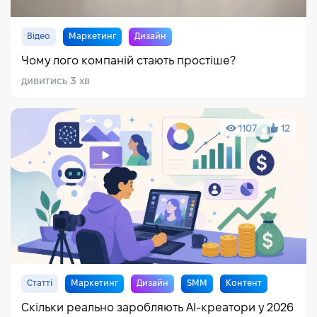
Відео
Маркетинг
Дизайн
Чому лого компаній стають простіше?
дивитись 3 хв
1107
12
Статті
Маркетинг
Дизайн
SMM
Контент
Скільки реально заробляють AI-креатори у 2026