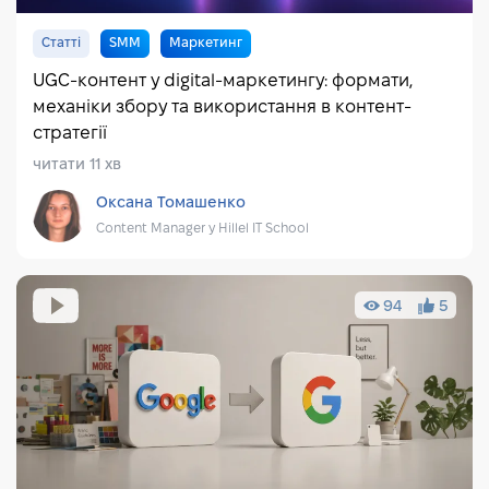
Статті
SMM
Маркетинг
UGC-контент у digital-маркетингу: формати,
механіки збору та використання в контент-
стратегії
читати 11 хв
Оксана Томашенко
Content Manager у Hillel IT School
94
5