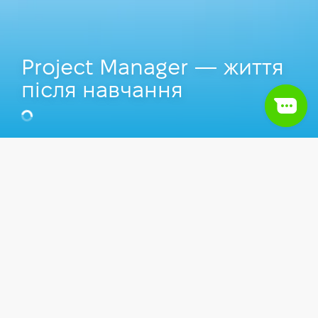
Project Manager — життя
після навчання
Ліана Солкарян
Senior Project Manager у CoinsPaid,
Викладач Комп'ютерної школи Hillel.
Відео
Project Management