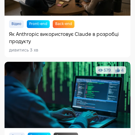
Відео
Front-end
Back-end
Як Anthropic використовує Claude в розробці
продукту
дивитись 3 хв
579
4