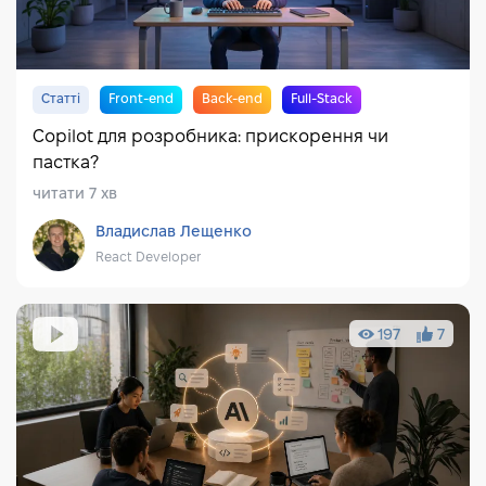
Статті
Front-end
Back-end
Full-Stack
Copilot для розробника: прискорення чи
пастка?
читати 7 хв
Владислав Лещенко
React Developer
197
7