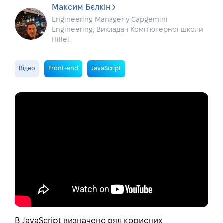
Максим Бєлкін
Engineering Manager у Capgemini
Engineering, Викладач Комп'ютерної школи
Hillel.
Відео
Front-end
JavaScript
В JavaScript визначено ряд корисних