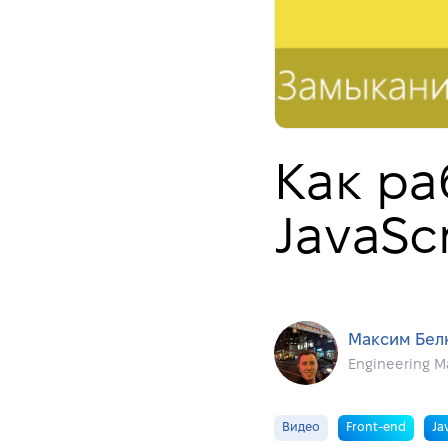
Как ра
JavaScr
Максим Бел
Engineering M
Видео
Front-end
Ja