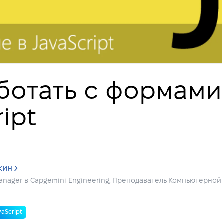
ботать с формами
ipt
кин
anager в Capgemini Engineering, Преподаватель Компьютерной ш
vaScript