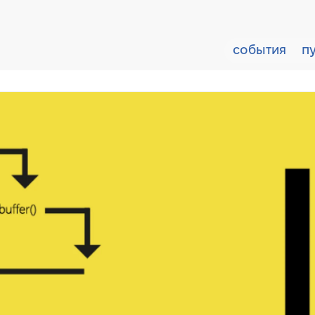
события
п