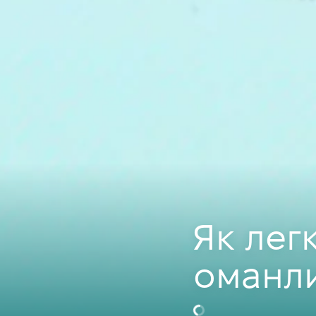
Як лег
оманл