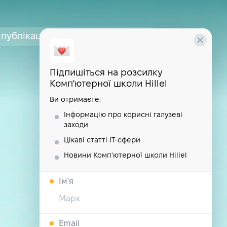
публікації
курси
школа
Підпишіться на розсилку
Комп'ютерної школи Hillel
Ви отримаєте:
Інформацію про корисні галузеві
заходи
Цікаві статті IT-сфери
Новини Комп'ютерної школи Hillel
Iм'я
Email