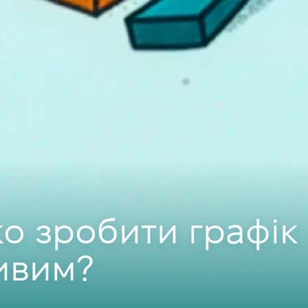
ко зробити графік
ивим?