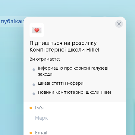
публікації
курси
школа
Підпишіться на розсилку
Комп'ютерної школи Hillel
Ви отримаєте:
Інформацію про корисні галузеві
заходи
Цікаві статті IT-сфери
Новини Комп'ютерної школи Hillel
Iм'я
Email