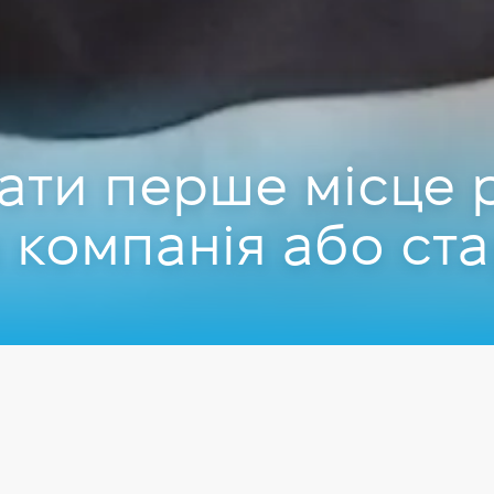
ати перше місце 
 компанія або ст
ов
 School