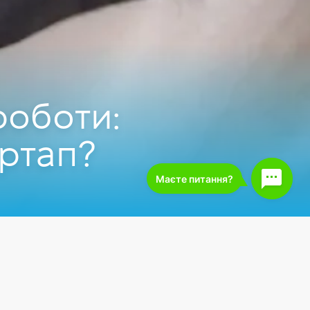
роботи:
артап?