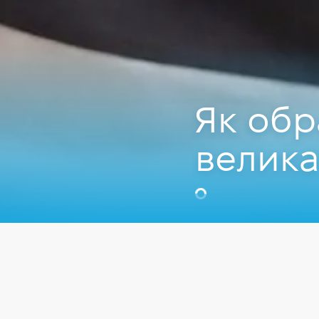
Як обр
велика
Вадим Друм
CEO у Hillel IT