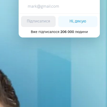
Підписатися
Ні, дякую
Вже підписалося
206 000
людини