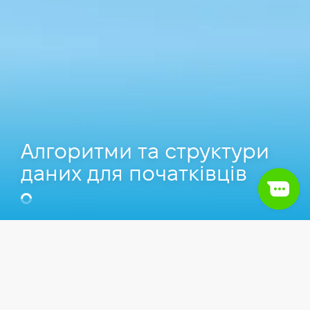
Алгоритми та структури
даних для початківців
Алі Жагпаров
Java Software Engineer у Devexperts