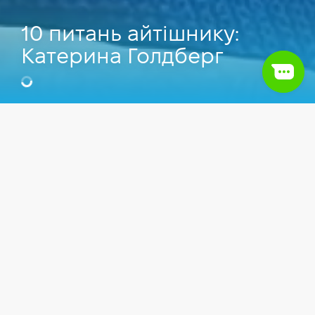
10 питань айтішнику:
Катерина Голдберг
Катерина Голдберг
COO у Intersog, Викладач Комп'ютерної
школи Hillel.
Відео
Менеджмент
Працевлаштування
Project Management