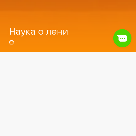
Наука о лени
Видео
Soft skills