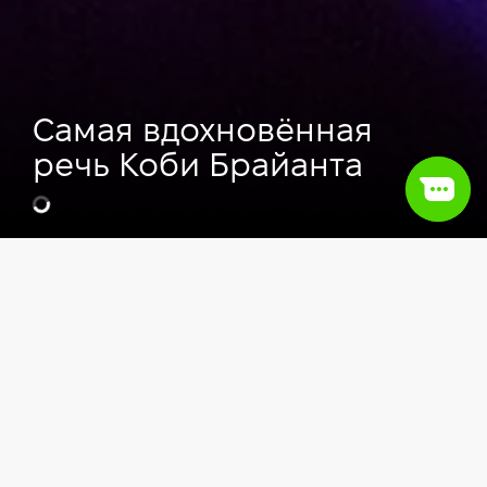
Самая вдохновённая
речь Коби Брайанта
Видео
Soft skills