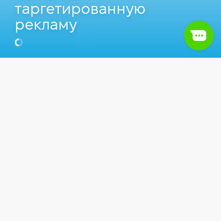
таргетированную
рекламу
Никита Наконечный
CMO в Altego Agency, Преподаватель
Компьютерной школы Hillel.
Видео
Маркетинг
SMM