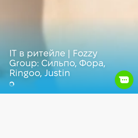
IT в ритейле | Fozzy
Group: Сильпо, Фора,
Ringoo, Justin
Вадим Друмов
Директор Компьютерной школы Hillel
Видео
IT сфера
Бизнес и волонтёрство