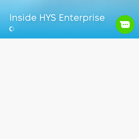
Inside HYS Enterprise
Кристина Синкевич
IT Recruitment Lead в HYS
Видео
IT сфера