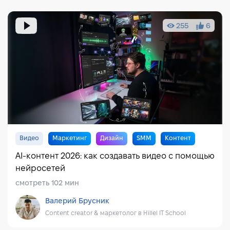
255
6
Видео
Маркетинг
Дизайн
SMM
Контент
AI-контент 2026: как создавать видео с помощью
нейросетей
смотреть 102 мин
Валерий Брусник
Content creator & маркетолог в Hillel IT School