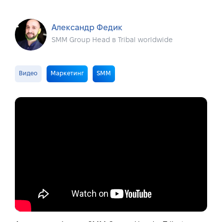
Александр Федик
SMM Group Head в Tribal worldwide
Видео
Маркетинг
SMM