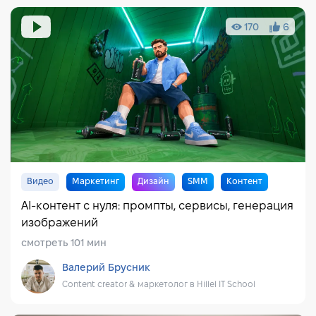
170
6
Видео
Маркетинг
Дизайн
SMM
Контент
AI-контент с нуля: промпты, сервисы, генерация
изображений
смотреть 101 мин
Валерий Брусник
Content creator & маркетолог в Hillel IT School