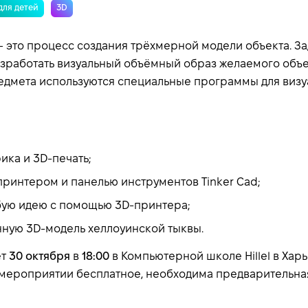
 для детей
3D
это процесс создания трёхмерной модели объекта. За
работать визуальный объёмный образ желаемого объе
дмета используются специальные программы для визу
ика и 3D-печать;
принтером и панелью инструментов Tinker Cad;
бую идею с помощью 3D-принтера;
нную 3D-модель хеллоуинской тыквы.
ет
30 октября
в
18:00
в Компьютерной школе Hillel в Харь
 в мероприятии бесплатное, необходима предварительна