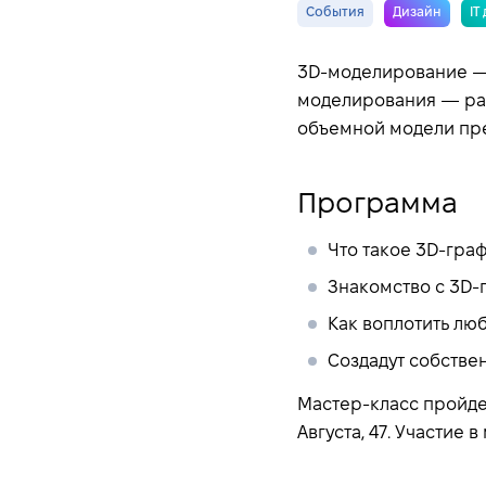
События
Дизайн
IT
3D-моделирование — 
моделирования — раз
объемной модели пре
Программа
Что такое 3D-граф
Знакомство с 3D-
Как воплотить лю
Создадут собстве
Мастер-класс пройд
Августа, 47. Участие